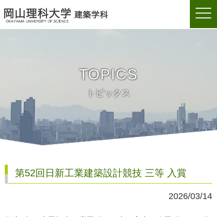
togg
岡山理科大学建築学科
navi
TOPICS
トピックス
第52回日新工業建築設計競技 三等 入賞
2026/03/14