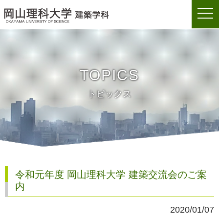
togg
岡山理科大学建築学科
navi
TOPICS
トピックス
令和元年度 岡山理科大学 建築交流会のご案
内
2020/01/07