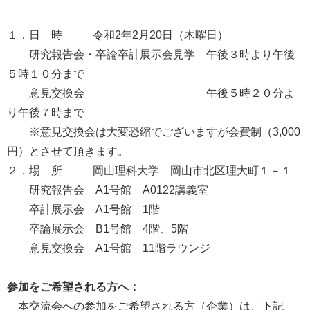
１．日 時
令和
2
年
2
月
20
日（木曜日）
研究報告会・卒論卒計展示会見学 午後３時より午後
５時１０分まで
意見交換会 午後５時２０分よ
り午後７時まで
※意見交換会は大変恐縮でございますが会費制（3,000
円）とさせて頂きます。
２．場 所
岡山理科大学 岡山市北区理大町１－１
研究報告会
A1
号館
A0122
講義室
卒計展示会
A1
号館
1
階
卒論展示会
B1
号館
4
階、
5
階
意見交換会
A1
号館
11
階ラウンジ
参加をご希望される方へ：
本交流会への参加をご希望される方（企業）は、下記