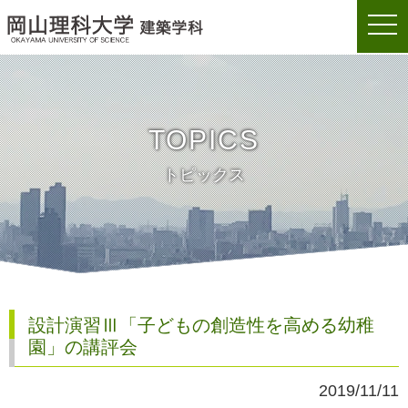
togg
岡山理科大学建築学科
navi
TOPICS
トピックス
設計演習Ⅲ「子どもの創造性を高める幼稚
園」の講評会
2019/11/11