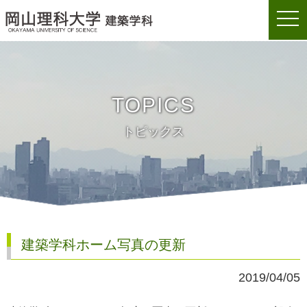
togg
岡山理科大学建築学科
navi
TOPICS
トピックス
建築学科ホーム写真の更新
2019/04/05