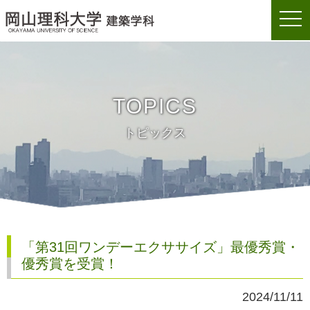
togg
岡山理科大学建築学科
navi
TOPICS
トピックス
「第31回ワンデーエクササイズ」最優秀賞・
優秀賞を受賞！
2024/11/11