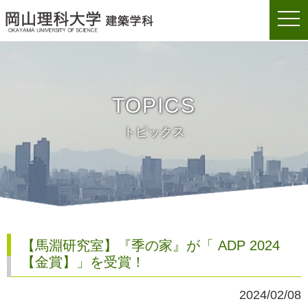
togg
岡山理科大学建築学科
navi
TOPICS
トピックス
【馬淵研究室】『季の家』が「 ADP 2024
【金賞】」を受賞！
2024/02/08