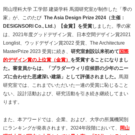
岡山理科大学 工学部 建築学科 馬淵研究室が制作した「季の
家」が、このたび
The Asia Design Prize 2024（主催：
DESIGNSORI Co., Ltd.）【金賞】を受賞
しました。季の家
は、2021年度グッドデザイン賞、日本空間デザイン賞2021
Longlist、ウッドデザイン賞2022 受賞、The Architecture
MasterPrize 2023 受賞に続き、
研究室創設以来初めて
国際
的デザイン賞の上位賞（金賞）
を受賞することに
なりまし
た。審査員からは、「
プラダーウィリ症候群の少年のニー
ズに合わせた思慮深い建築
」として評価されました。
馬淵
研究室では、これまでいただいた一連の受賞に恥じること
ない、設計活動および、研究活動を引き続き継続してまい
ります。
また、本アワードでは、企業、および、大学の所属機関別
にランキングが発表されます。2024年段階において、
岡山