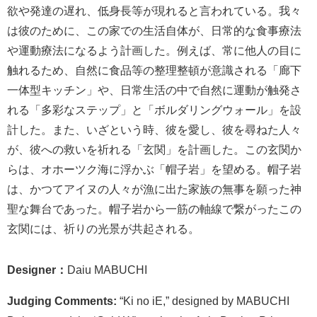
欲や発達の遅れ、低身長等が現れると言われている。我々
は彼のために、この家での生活自体が、日常的な食事療法
や運動療法になるよう計画した。例えば、常に他人の目に
触れるため、自然に食品等の整理整頓が意識される「廊下
一体型キッチン」や、日常生活の中で自然に運動が触発さ
れる「多彩なステップ」と「ボルダリングウォール」を設
計した。また、いざという時、彼を愛し、彼を尋ねた人々
が、彼への救いを祈れる「玄関」を計画した。この玄関か
らは、オホーツク海に浮かぶ「帽子岩」を望める。帽子岩
は、かつてアイヌの人々が漁に出た家族の無事を願った神
聖な舞台であった。帽子岩から一筋の軸線で繋がったこの
玄関には、祈りの光景が共起される。
Designer：
Daiu MABUCHI
Judging Comments:
“Ki no iE,” designed by MABUCHI