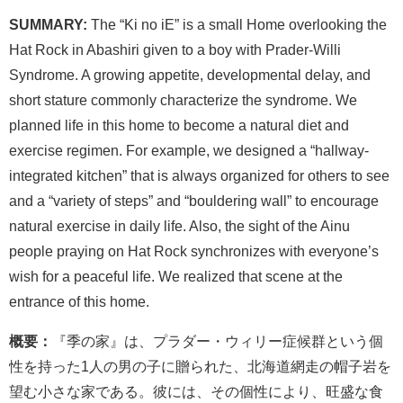
SUMMARY:
The “Ki no iE” is a small Home overlooking the
Hat Rock in Abashiri given to a boy with Prader-Willi
Syndrome. A growing appetite, developmental delay, and
short stature commonly characterize the syndrome. We
planned life in this home to become a natural diet and
exercise regimen. For example, we designed a “hallway-
integrated kitchen” that is always organized for others to see
and a “variety of steps” and “bouldering wall” to encourage
natural exercise in daily life. Also, the sight of the Ainu
people praying on Hat Rock synchronizes with everyone’s
wish for a peaceful life. We realized that scene at the
entrance of this home.
概要：
『季の家』は、プラダー・ウィリー症候群という個
性を持った1人の男の子に贈られた、北海道網走の帽子岩を
望む小さな家である。彼には、その個性により、旺盛な食