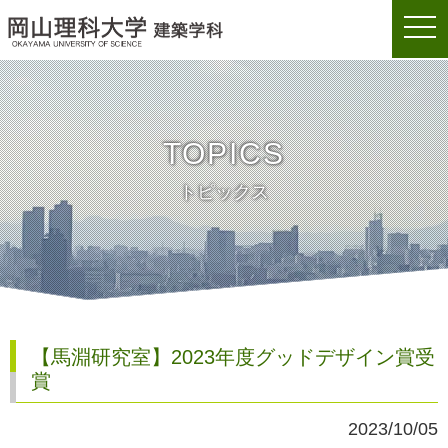
togg
岡山理科大学建築学科
navi
TOPICS
トピックス
【馬淵研究室】2023年度グッドデザイン賞受
賞
2023/10/05