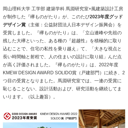
岡山理科大学 工学部 建築学科 馬淵研究室+風建築設計工房
が制作した『欅ものがたり』が、このたび
2023年度グッド
デザイン賞
（主催：公益財団法人日本デザイン振興会）を
受賞しました。『欅ものがたり』は、「立山連峰や先祖の
残した大欅といった、ある種の『超越性』を積極的に取り
込むことで、住宅の私性を乗り越え」て、「大きな視点と
長い時間軸と射程で、人の住まいの設計に取り組」んだ点
が高く評価されました。『欅ものがたり』は、2022年度
KMEW DESIGN AWARD SOLIDO賞（戸建部門）に続き、2
つ目の受賞となりました。馬淵研究室では、一連の受賞に
恥じることない、設計活動および、研究活動を継続してま
いります。（以上趣旨）。