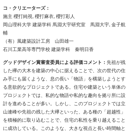
コ・クリエーターズ：
施主 櫻打純視, 櫻打麻衣, 櫻打彩人
岡山理科大学 建築学科 馬淵大宇研究室 馬淵大宇, 金子航
輔
（有）風建築設計工房 山田雄一
石川工業高等専門学校 建築学科 秦明日香
グッドデザイン賞審査委員による評価コメント：
先祖が残
した欅の大木を建築の中心に据えることで、次の世代の住
み手にも届くような、息の長い「物語」を構築しようとす
る意欲的なプロジェクトである。住宅や建築という単体の
プロジェクトでは、私的な物語や私的な趣向を拠り所に設
計を進めることが多い。しかし、このプロジェクトでは立
山連峰や先祖の残した大欅といった、ある種の「超越性」
を積極的に取り込むことで、住宅の私性を乗り越えること
に成功している。このような、大きな視点と長い時間軸と