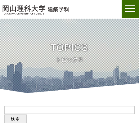
togg
岡山理科大学建築学科
navi
TOPICS
トピックス