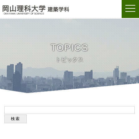
togg
岡山理科大学建築学科
navi
TOPICS
トピックス