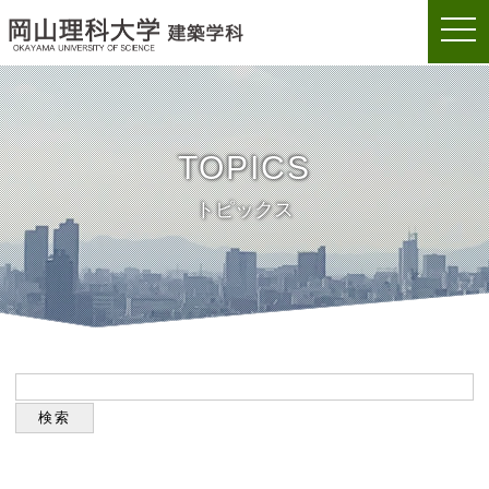
togg
岡山理科大学建築学科
navi
TOPICS
トピックス